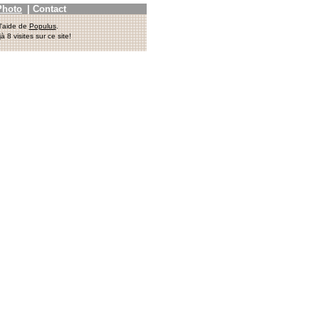
Photo
|
Contact
l'aide de
Populus
.
jà 8 visites sur ce site!