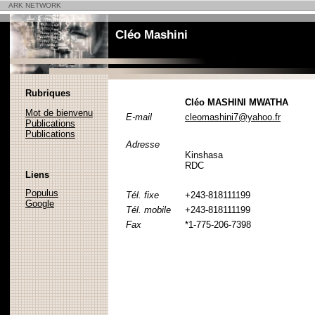
ARK NETWORK
Cléo Mashini
Rubriques
Cléo MASHINI MWATHA
Mot de bienvenu
E-mail
cleomashini7@yahoo.fr
Publications
Publications
Adresse
Kinshasa
RDC
Liens
Populus
Tél. fixe
+243-818111199
Google
Tél. mobile
+243-818111199
Fax
*1-775-206-7398