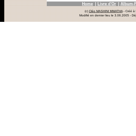
Home
|
Livre d'Or
|
Album-
(c)
Cléo MASHINI MWATHA
- Créé à 
Modifié en dernier lieu le 3.06.2005
- Dé