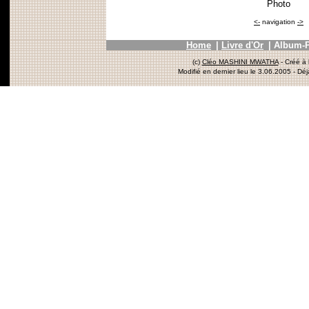
Photo
<-
navigation
->
Home
|
Livre d'Or
|
Album-
(c)
Cléo MASHINI MWATHA
- Créé à 
Modifié en dernier lieu le 3.06.2005
- Déj